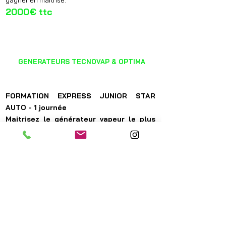
gagner en maîtrise.
2000€ ttc
NETTOYAGE VAPEUR
GENERATEURS TECNOVAP & OPTIMA
FORMATION EXPRESS JUNIOR STAR
AUTO - 1 journée
Maitrisez le générateu
r vapeur le plus
répandu du marché​​
La formation Express Junior Star Auto à pour
but d'enseigner en une journée intensive les
fondamentaux de la préparation esthétique
automobile à la vapeur, spécifiquement avec
l'usage du générateur le plus répandu du
marché : la Junior Star Auto de chez
Tecnovap.
A l'issue de la formation vous saurez mettre