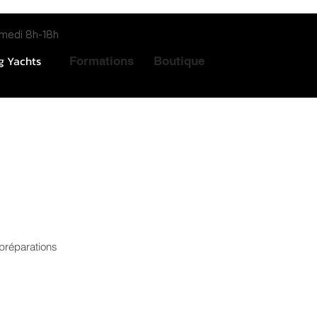
di 8h-18h
g Yachts
Formations
Boutique
 préparations