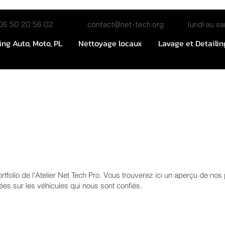
06 50 20 56 02
contact@net-tech.org
lundi au same
ing Auto, Moto, PL
Nettoyage locaux
Lavage et Detailin
rtfolio de l'Atelier Net Tech Pro. Vous trouverez ici un aperçu de nos
ées sur les véhicules qui nous sont confiés.