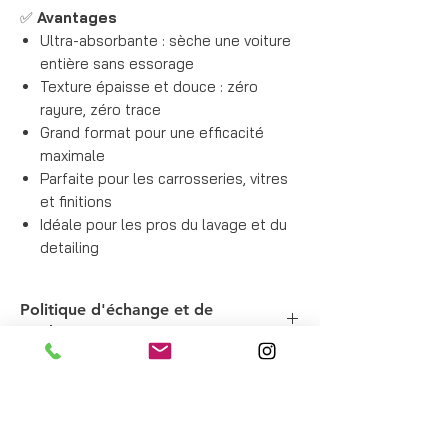
✅
Avantages
Ultra-absorbante : sèche une voiture
entière sans essorage
Texture épaisse et douce : zéro
rayure, zéro trace
Grand format pour une efficacité
maximale
Parfaite pour les carrosseries, vitres
et finitions
Idéale pour les pros du lavage et du
detailing
Politique d'échange et de
remboursement
En cas de défaut du produit, échange
Infos de livraison
assuré par NET TECH.
Livraison en France. Frais de livraison en
Produits en rapport
sus.