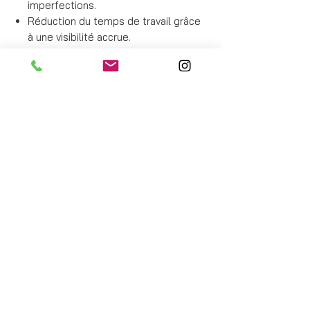
imperfections.
Réduction du temps de travail grâce
à une visibilité accrue.
Polyvalence d'utilisation pour divers
types de véhicules et de surfaces.
NET TECH SAS
903 412 880
88 avenue Jean Delattre de Tassigny
06400 Cannes
France